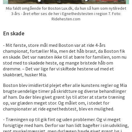
Mia faldt omgående for Boston Lux.dk, da hun så ham som nytilredet
3-års - året efter ses de her i Egnethedstesten i region 7. Foto:
Ridehesten.com
En skade
- Mit første, store mål med Boston var at ride 4-års
championat, fortæller Mia, men det håb brast, da Boston fik
en skade. Det var næsten ikke til at bære for familien, som nu
stod med to skadede heste, og mange bristede håb om
drømme. – Det var lige før vi skiftede hestene ud med et
skakbræt, husker Mia.
Boston blev imidlertid plejet efter alle kunstens regler og Mia
brugte uendelige timer på skridtture og diverse behandlinger
af ham. Da der blev givet grønt lys til atter at starte træning
op, var glæden meget stor. Og målet om, i stedet for
championater at ride egnethedstest, blev en mulighed.
- Træningen op til gik fint og uden problemer. Og vi meget
forsigtige med ham. Derfor var han lidt bagefter i sin udvikling,
rent muskelmæssigt, men dyrlægen havde givet grønt lys i