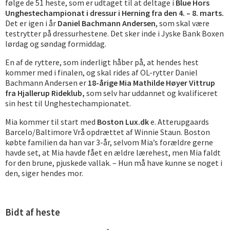
følge de 51 heste, som er udtaget til at deltage i
Blue Hors
Unghestechampionat i dressur i Herning fra den 4. – 8. marts.
Det er igen i år
Daniel Bachmann Andersen
, som skal være
testrytter på dressurhestene. Det sker inde i Jyske Bank Boxen
lørdag og søndag formiddag.
En af de ryttere, som inderligt håber på, at hendes hest
kommer med i finalen, og skal rides af OL-rytter Daniel
Bachmann Andersen er
18-årige Mia Mathilde Høyer Vittrup
fra Hjallerup Rideklub,
som selv har uddannet og kvalificeret
sin hest til Unghestechampionatet.
Mia kommer til start med
Boston Lux.dk
e. Atterupgaards
Barcelo/Baltimore Vrå opdrættet af Winnie Staun. Boston
købte familien da han var 3-år, selvom Mia’s forældre gerne
havde set, at Mia havde fået en ældre lærehest, men Mia faldt
for den brune, pjuskede vallak. – Hun må have kunne se noget i
den, siger hendes mor.
Bidt af heste