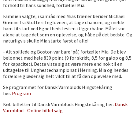
forhold til hans sundhed, fortæller Mia.
Familien valgte, i samråd med Mias træner berider Michael
Grønne fra Stutteri Teglovnen, at tage chancen, og melde
ham til start ved Egnethedstesten i Uggerhalne. Målet var
alene at tage det som en oplevelse, og håbe på det bedste. Og
naturligvis skulle Mia starte først af alle!
- Alt spillede og Boston var bare ‘på’, fortæller Mia. De blev
belønnet med hele 830 point (9 for skridt, 8,5 for galop og 8,5
for kapacitet). Dette viste sig at være mere end nok til en
udtagelse til Unghestechampionat i Herning. Mia og hendes
forældre glæder sig helt vildt til at få den oplevelse med.
Se programmet for Dansk Varmblods Hingstekåring
her:
Program
Køb billetter til Dansk Varmblods Hingstekåring her:
Dansk
Varmblod - Online billetsalg