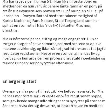
Mia har redet siden hun var 5 år. Hun fik sin første pony, en
shetlænder, da hun var 8 år. Senere lånte familien en pony på
tre år. Mia udviklede selv ponyen fra LD på klubplan til PRT på
landsplan. - Ponyen lånte vi med stor taknemmelighed af
Karina Madsen og Fam. Madsen, Stald Torpegaard, som har
spillet en stor rolle i Mias ‘ride liv’, fortæller Mias mor,
Christina.
Mia er hårdtarbejdende, flittig og mega engageret. Hun er
meget optaget af selve samarbejdet med hestene at opleve
hestene udvikler sig, og ikke i så høj grad interesseret i at jagte
resultater ved stævner. Heste er en stor del af hendes liv og
hverdag, da hun arbejder i en professionel stald i weekender og
ferier og underviser ponyryttere efter skole.
En ærgerlig start
Overgangen fra pony til hest gik ikke helt som ønsket for Mia,
hendes mor fortæller: - Vi købte en 5-års ret utrænet hoppe,
som gav hende mange udfordringer som ny rytter på stor hest.
Senere hen vist det sig desværre, at hesten havde en medfødt