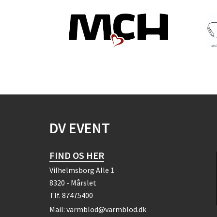
DV EVENT
FIND OS HER
Vilhelmsborg Alle 1
8320 - Mårslet
Tlf.
87475400
Mail:
varmblod@varmblod.dk