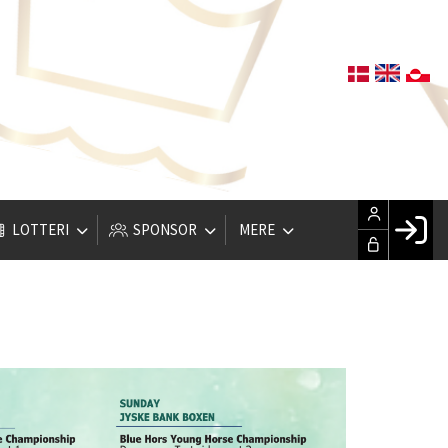
LOTTERI
SPONSOR
MERE
Fac
Hus
Gle
Opre
LOG IND