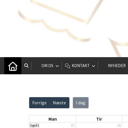
OM OS
KONTAKT
NYHEDER
Vis alle
Forrige
Næste
I dag
Man
Tir
Uge31
27.
28.