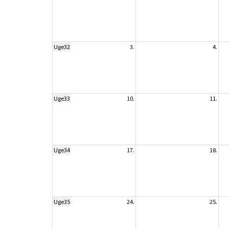
Uge32
3.
4.
Uge33
10.
11.
Uge34
17.
18.
Uge35
24.
25.