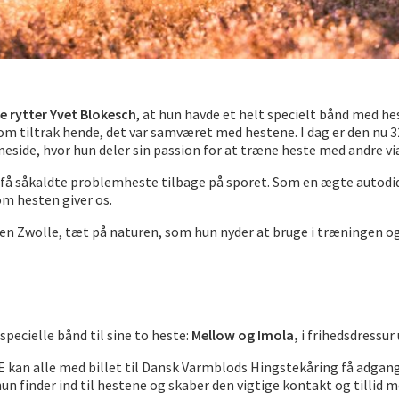
e rytter Yvet Blokesch
, at hun havde et helt specielt bånd med hes
 som tiltrak hende, det var samværet med hestene. I dag er den nu 
eside, hvor hun deler sin passion for at træne heste med andre v
g få såkaldte problemheste tilbage på sporet. Som en ægte autodid
om hesten giver os.
yen Zwolle, tæt på naturen, som hun nyder at bruge i træningen 
specielle bånd til sine to heste:
Mellow og Imola,
i frihedsdressur
 kan alle med billet til Dansk Varmblods Hingstekåring få adgang t
un finder ind til hestene og skaber den vigtige kontakt og tillid 