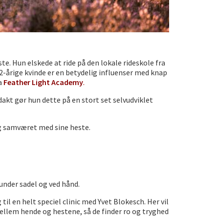
te. Hun elskede at ride på den lokale rideskole fra
32-årige kvinde er en betydelig influenser med knap
ia
Feather Light Academy
.
akt gør hun dette på en stort set selvudviklet
og samværet med sine heste.
 under sadel og ved hånd.
il en helt speciel clinic med Yvet Blokesch. Her vil
mellem hende og hestene, så de finder ro og tryghed