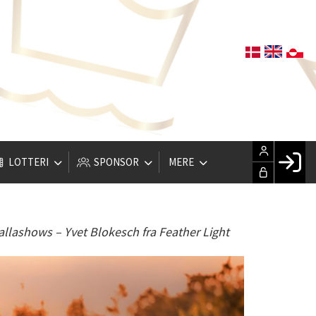
LOTTERI
SPONSOR
MERE
Fac
Hus
allashows – Yvet Blokesch fra Feather Light
Gle
Opre
LOG IND