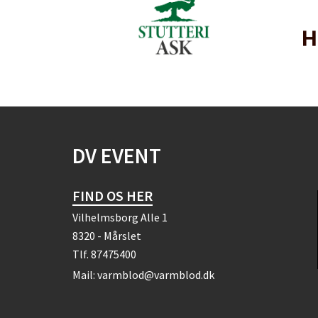
DV EVENT
FIND OS HER
Vilhelmsborg Alle 1
8320 - Mårslet
Tlf.
87475400
Mail:
varmblod@varmblod.dk