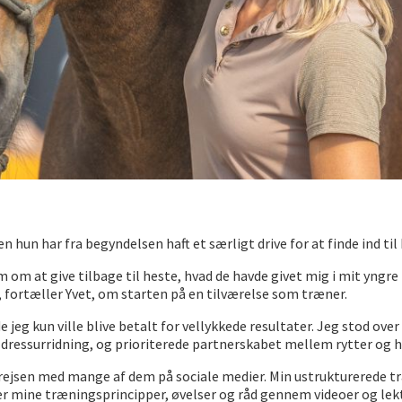
hun har fra begyndelsen haft et særligt drive for at finde ind til 
m at give tilbage til heste, hvad de havde givet mig i mit yngre 
 fortæller Yvet, om starten på en tilværelse som træner.
 jeg kun ville blive betalt for vellykkede resultater. Jeg stod ove
 dressurridning, og prioriterede partnerskabet mellem rytter og h
er rejsen med mange af dem på sociale medier. Min ustrukturerede tr
er mine træningsprincipper, øvelser og råd gennem videoer og lekt