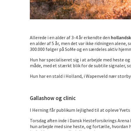
Allerede i en alder af 3-4 år erkendte den
hollandsk
en alder af 5 år, men det var ikke ridningen alene,
300.000 følger på SoMe og en særdeles aktiv hjemm
Hun har specialiseret sig i at arbejde med heste o
måde, med et stærkt blik for de subtile signaler, s
Hun har en stald i Holland, i Wapenveld nær storb
Gallashow og clinic
I Herning får publikum lejlighed til at opleve Yvets 
Torsdag aften inde i Dansk Hesteforsikrings Arena E
hun arbejde med sine heste, og fortælle, hvordan h