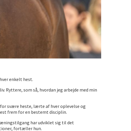
hver enkelt hest.
liv. Ryttere, som så, hvordan jeg arbejde med min
r for svære heste, lærte af hver oplevelse og
est frem for en bestemt disciplin.
æningstilgang har udviklet sig til det
ioner, fortæller hun.