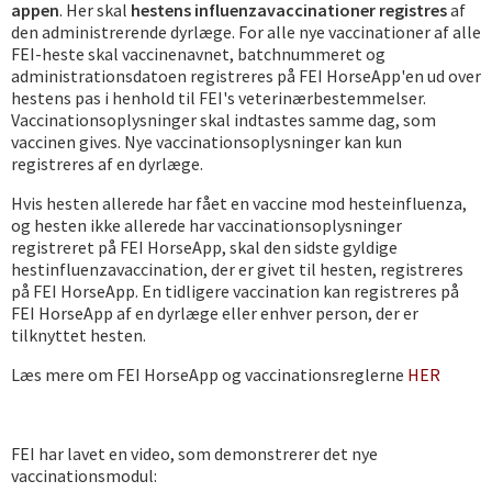
appen
. Her skal
hestens influenzavaccinationer registres
af
den administrerende dyrlæge. For alle nye vaccinationer af alle
FEI-heste skal vaccinenavnet, batchnummeret og
administrationsdatoen registreres på FEI HorseApp'en ud over
hestens pas i henhold til FEI's veterinærbestemmelser.
Vaccinationsoplysninger skal indtastes samme dag, som
vaccinen gives. Nye vaccinationsoplysninger kan kun
registreres af en dyrlæge.
Hvis hesten allerede har fået en vaccine mod hesteinfluenza,
og hesten ikke allerede har vaccinationsoplysninger
registreret på FEI HorseApp, skal den sidste gyldige
hestinfluenzavaccination, der er givet til hesten, registreres
på FEI HorseApp. En tidligere vaccination kan registreres på
FEI HorseApp af en dyrlæge eller enhver person, der er
tilknyttet hesten.
Læs mere om FEI HorseApp og vaccinationsreglerne
HER
FEI har lavet en video, som demonstrerer det nye
vaccinationsmodul: