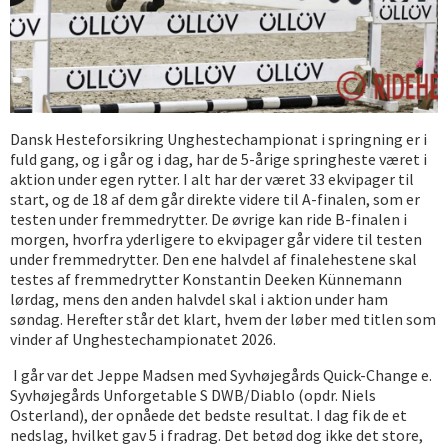
Dansk Hesteforsikring Unghestechampionat i springning er i
fuld gang, og i går og i dag, har de 5-årige springheste været i
aktion under egen rytter. I alt har der været 33 ekvipager til
start, og de 18 af dem går direkte videre til A-finalen, som er
testen under fremmedrytter. De øvrige kan ride B-finalen i
morgen, hvorfra yderligere to ekvipager går videre til testen
under fremmedrytter. Den ene halvdel af finalehestene skal
testes af fremmedrytter Konstantin Deeken Künnemann
lørdag, mens den anden halvdel skal i aktion under ham
søndag. Herefter står det klart, hvem der løber med titlen som
vinder af Unghestechampionatet 2026.
I går var det Jeppe Madsen med Syvhøjegårds Quick-Change e.
Syvhøjegårds Unforgetable S DWB/Diablo (opdr. Niels
Osterland), der opnåede det bedste resultat. I dag fik de et
nedslag, hvilket gav 5 i fradrag. Det betød dog ikke det store,