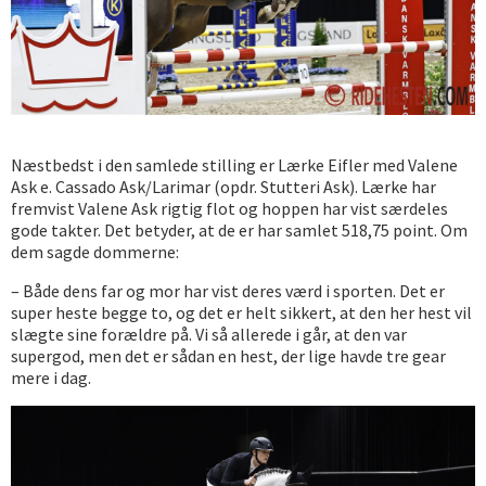
Næstbedst i den samlede stilling er Lærke Eifler med Valene
Ask e. Cassado Ask/Larimar (opdr. Stutteri Ask). Lærke har
fremvist Valene Ask rigtig flot og hoppen har vist særdeles
gode takter. Det betyder, at de er har samlet 518,75 point. Om
dem sagde dommerne:
– Både dens far og mor har vist deres værd i sporten. Det er
super heste begge to, og det er helt sikkert, at den her hest vil
slægte sine forældre på. Vi så allerede i går, at den var
supergod, men det er sådan en hest, der lige havde tre gear
mere i dag.