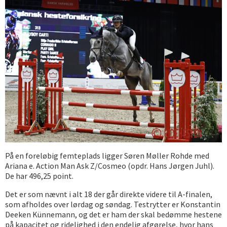
På en foreløbig femteplads ligger Søren Møller Rohde med
Ariana e. Action Man Ask Z/Cosmeo (opdr. Hans Jørgen Juhl).
De har 496,25 point.
Det er som nævnt i alt 18 der går direkte videre til A-finalen,
som afholdes over lørdag og søndag. Testrytter er Konstantin
Deeken Künnemann, og det er ham der skal bedømme hestene
på kapacitet og ridelighed i den endelig afgørelse, hvor hans