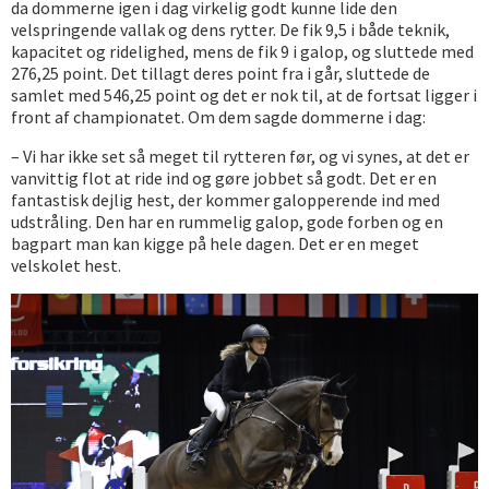
da dommerne igen i dag virkelig godt kunne lide den
velspringende vallak og dens rytter. De fik 9,5 i både teknik,
kapacitet og ridelighed, mens de fik 9 i galop, og sluttede med
276,25 point. Det tillagt deres point fra i går, sluttede de
samlet med 546,25 point og det er nok til, at de fortsat ligger i
front af championatet. Om dem sagde dommerne i dag:
– Vi har ikke set så meget til rytteren før, og vi synes, at det er
vanvittig flot at ride ind og gøre jobbet så godt. Det er en
fantastisk dejlig hest, der kommer galopperende ind med
udstråling. Den har en rummelig galop, gode forben og en
bagpart man kan kigge på hele dagen. Det er en meget
velskolet hest.