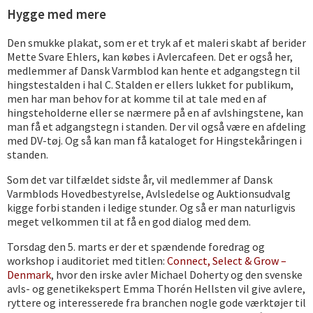
Hygge med mere
Den smukke plakat, som er et tryk af et maleri skabt af berider
Mette Svare Ehlers, kan købes i Avlercafeen. Det er også her,
medlemmer af Dansk Varmblod kan hente et adgangstegn til
hingstestalden i hal C. Stalden er ellers lukket for publikum,
men har man behov for at komme til at tale med en af
hingsteholderne eller se nærmere på en af avlshingstene, kan
man få et adgangstegn i standen. Der vil også være en afdeling
med DV-tøj. Og så kan man få kataloget for Hingstekåringen i
standen.
Som det var tilfældet sidste år, vil medlemmer af Dansk
Varmblods Hovedbestyrelse, Avlsledelse og Auktionsudvalg
kigge forbi standen i ledige stunder. Og så er man naturligvis
meget velkommen til at få en god dialog med dem.
Torsdag den 5. marts er der et spændende foredrag og
workshop i auditoriet med titlen:
Connect, Select & Grow –
Denmark
, hvor den irske avler Michael Doherty og den svenske
avls- og genetikekspert Emma Thorén Hellsten vil give avlere,
ryttere og interesserede fra branchen nogle gode værktøjer til