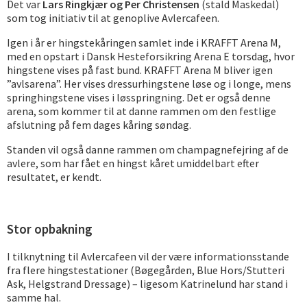
Det var
Lars Ringkjær og Per Christensen
(stald Maskedal)
som tog initiativ til at genoplive Avlercafeen.
Igen i år er hingstekåringen samlet inde i KRAFFT Arena M,
med en opstart i Dansk Hesteforsikring Arena E torsdag, hvor
hingstene vises på fast bund. KRAFFT Arena M bliver igen
”avlsarena”. Her vises dressurhingstene løse og i longe, mens
springhingstene vises i løsspringning. Det er også denne
arena, som kommer til at danne rammen om den festlige
afslutning på fem dages kåring søndag.
Standen vil også danne rammen om champagnefejring af de
avlere, som har fået en hingst kåret umiddelbart efter
resultatet, er kendt.
Stor opbakning
I tilknytning til Avlercafeen vil der være informationsstande
fra flere hingstestationer (Bøgegården, Blue Hors/Stutteri
Ask, Helgstrand Dressage) – ligesom Katrinelund har stand i
samme hal.