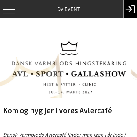
DV EVENT
Kom og hyg jer i vores Avlercafé
Dansk Varmblods Avlercafé finder man igen i år inde i