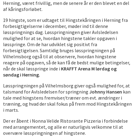
Herning, været frivillig, men de senere år er den blevet en del
af kåringsforløbet.
19 hingste, som er udtaget til Hingstekåringen i Herning fra
forbesigtigelserne i december, møder ind til denne
løsspringnings dag. Løsspringningen giver Avlsledelsen
mulighed for at se, hvordan hingstene takler opgaven i
løsspringe. Om de har udviklet sig positivt fra
forbesigtigelsen. Samtidig bruges løsspringningen på
Vilhelmsborg også til at observere, hvordan hingstene
reagere på opgaven, så de kan få de bedst mulige betingelser,
når de skal løsspringe inde i
KRAFFT Arena M lørdag og
søndag i Herning.
Løsspringningen på Vilhelmsborg giver også mulighed for, at
talsmand for Avlsledelsen for springning
Johnny Hansen
kan
tale med hingstens fremviser/træner om evt. ændringer i
træning, og hvad der skal fokus på frem mod Hingstekåringen
i marts.
Der er åbent i Nonna Velide Ristorante Pizzeria i forbindelse
med arrangementet, og alle er naturligvis velkomne til at
overvære løsspringningen af hingstene.