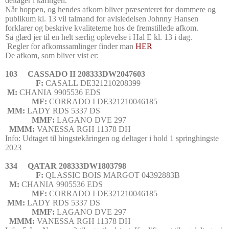
deltager i kåringen.
Når hoppen, og hendes afkom bliver præsenteret for dommere og
publikum kl. 13 vil talmand for avlsledelsen Johnny Hansen
forklarer og beskrive kvaliteterne hos de fremstillede afkom.
Så glæd jer til en helt særlig oplevelse i Hal E kl. 13 i dag.
Regler for afkomssamlinger finder man
HER
De afkom, som bliver vist er:
103
CASSADO II
208333DW2047603
F:
CASALL
DE321210208399
M:
CHANIA
9905536
EDS
MF:
CORRADO I
DE321210046185
MM:
LADY
RDS 5337
DS
MMF:
LAGANO
DVE 297
MMM:
VANESSA
RGH 11378
DH
Info: Udtaget til hingstekåringen og deltager i hold 1 springhingste
2023
334
QATAR
208333DW1803798
F:
QLASSIC BOIS MARGOT
04392883B
M:
CHANIA
9905536
EDS
MF:
CORRADO I
DE321210046185
MM:
LADY
RDS 5337
DS
MMF:
LAGANO
DVE 297
MMM:
VANESSA
RGH 11378
DH