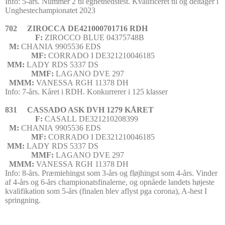
Info: 5-års. Nummer 2 til egnethedstest. Kvalificeret til og deltager i
Unghestechampionatet 2023
702
ZIROCCA
DE421000701716
RDH
F:
ZIROCCO BLUE
04375748B
M:
CHANIA
9905536
EDS
MF:
CORRADO I
DE321210046185
MM:
LADY
RDS 5337
DS
MMF:
LAGANO
DVE 297
MMM:
VANESSA
RGH 11378
DH
Info: 7-års. Kåret i RDH. Konkurrerer i 125 klasser
831
CASSADO ASK
DVH 1279
KÅRET
F:
CASALL
DE321210208399
M:
CHANIA
9905536
EDS
MF:
CORRADO I
DE321210046185
MM:
LADY
RDS 5337
DS
MMF:
LAGANO
DVE 297
MMM:
VANESSA
RGH 11378
DH
Info: 8-års.
Præmiehingst som 3-års og fløjhingst som 4-års. Vinder
af 4-års og 6-års championatsfinalerne, og opnåede landets højeste
kvalifikation som 5-års (finalen blev aflyst pga corona), A-hest I
springning.