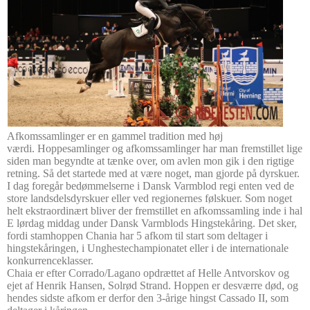
Afkomssamlinger er en gammel tradition med høj
værdi
.
Hoppesamlinger og afkomssamlinger har man fremstillet lige
siden man begyndte at tænke over, om avlen mon gik i den rigtige
retning. Så det startede med at være noget, man gjorde på dyrskuer.
I dag foregår bedømmelserne i Dansk Varmblod regi enten ved de
store landsdelsdyrskuer eller ved regionernes følskuer.
Som noget
helt ekstraordinært bliver der fremstillet en afkomssamling inde i hal
E lørdag middag under Dansk Varmblods Hingstekåring. Det sker,
fordi stamhoppen Chania har 5 afkom til start som deltager i
hingstekåringen, i Unghestechampionatet eller i de internationale
konkurrenceklasser.
Chaia er efter Corrado/Lagano opdrættet af Helle Antvorskov og
ejet af Henrik Hansen, Solrød Strand. Hoppen er desværre død, og
hendes sidste afkom er derfor den 3-årige hingst Cassado II, som