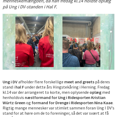
menneskemængden, da han fredag kl.14 holdte oplæg
på Ung i DV-standen i Hal F.
Ung i DV
afholder flere forskellige
meet and greets
på deres
stand i
hal F
under dette års Hingstekåring i Herning. Fredag
kl.14 var der arrangeret to korte, men oplysende
oplæg
med
henholdsvis
næstformand for Ung i Ridesporten Kristian
Würtz Green
og
formand for Drenge i Ridesporten Nina Kaae
.
Rigtig mange mennesker var stimlet sammen foran Ung I DV's
stand for at høre om de to foreninger, så det var svært at få