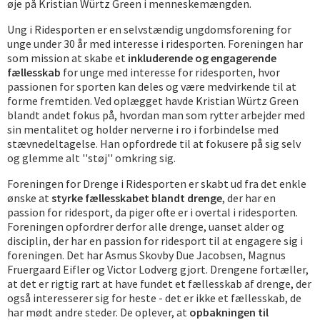
øje på Kristian Würtz Green i menneskemængden.
Ung i Ridesporten er en selvstændig ungdomsforening for
unge under 30 år med interesse i ridesporten. Foreningen har
som mission at skabe et
inkluderende og engagerende
fællesskab
for unge med interesse for ridesporten, hvor
passionen for sporten kan deles og være medvirkende til at
forme fremtiden. Ved oplægget havde Kristian Würtz Green
blandt andet fokus på, hvordan man som rytter arbejder med
sin mentalitet og holder nerverne i ro i forbindelse med
stævnedeltagelse. Han opfordrede til at fokusere på sig selv
og glemme alt ''støj'' omkring sig.
Foreningen for Drenge i Ridesporten er skabt ud fra det enkle
ønske at
styrke fællesskabet blandt drenge
, der har en
passion for ridesport, da piger ofte er i overtal i ridesporten.
Foreningen opfordrer derfor alle drenge, uanset alder og
disciplin, der har en passion for ridesport til at engagere sig i
foreningen. Det har Asmus Skovby Due Jacobsen, Magnus
Fruergaard Eifler og Victor Lodverg gjort. Drengene fortæller,
at det er rigtig rart at have fundet et fællesskab af drenge, der
også interesserer sig for heste - det er ikke et fællesskab, de
har mødt andre steder. De oplever, at
opbakningen til