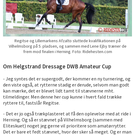
Regitse og Lillemarkens Afzalto sluttede kvalifikationen på
Vilhelmsborg på 5. pladsen, og sammen med Lene Ejby træner de
frem mod finalen i Herning. Foto: Ridehesten.com
Om Helgstrand Dressage DWB Amateur Cup
- Jeg syntes det er supergodt, der kommer en ny turnering, og
den viste også, at rytterne stadig er derude, selvom man godt
kan mærke, det er blevet lidt tamt til stævnerne mht.
tilmeldinger. Men denne her cup kunne i hvert fald trække
ryttere til, fastslår Regitse.
- Det er jo også trækplasteret at få den oplevelse med at ride i
Herning. Og så er stævnet på Vilhelmsborg (sammen med
Eliteskuet) noget jeg gerne vil prioritere som amatørrytter.
Det er bare et fedt stævnet, hvor der sker så meget. Og er man