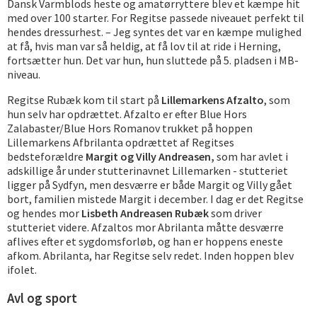
Dansk Varmblods heste og amatørryttere blev et kæmpe hit
med over 100 starter. For Regitse passede niveauet perfekt til
hendes dressurhest. – Jeg syntes det var en kæmpe mulighed
at få, hvis man var så heldig, at få lov til at ride i Herning,
fortsætter hun. Det var hun, hun sluttede på 5. pladsen i MB-
niveau.
Regitse Rubæk kom til start på
Lillemarkens Afzalto
, som
hun selv har opdrættet. Afzalto er efter Blue Hors
Zalabaster/Blue Hors Romanov trukket på hoppen
Lillemarkens Afbrilanta opdrættet af Regitses
bedsteforældre
Margit og Villy Andreasen,
som har avlet i
adskillige år under stutterinavnet Lillemarken - stutteriet
ligger på Sydfyn, men desværre er både Margit og Villy gået
bort, familien mistede Margit i december. I dag er det Regitse
og hendes mor
Lisbeth Andreasen Rubæk
som driver
stutteriet videre. Afzaltos mor Abrilanta måtte desværre
aflives efter et sygdomsforløb, og han er hoppens eneste
afkom. Abrilanta, har Regitse selv redet. Inden hoppen blev
ifolet.
Avl og sport