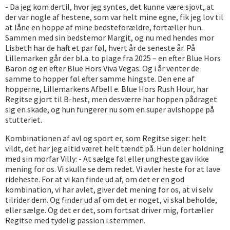
- Da jeg kom dertil, hvor jeg syntes, det kunne være sjovt, at
der var nogle af hestene, som var helt mine egne, fik jeg lov til
at låne en hoppe af mine bedsteforældre, fortæller hun.
Sammen med sin bedstemor Margit, og nu med hendes mor
Lisbeth har de haft et par føl, hvert år de seneste år. På
Lillemarken går der bl.a. to plage fra 2025 – en efter Blue Hors
Baron og en efter Blue Hors Viva Vegas. Og i år venter de
samme to hopper føl efter samme hingste. Den ene af
hopperne, Lillemarkens Afbell e. Blue Hors Rush Hour, har
Regitse gjort til B-hest, men desværre har hoppen pådraget
sig en skade, og hun fungerer nu som en super avlshoppe på
stutteriet.
Kombinationen af avl og sport er, som Regitse siger: helt
vildt, det har jeg altid været helt tændt på. Hun deler holdning
med sin morfar Villy: - At sælge føl eller ungheste gav ikke
mening for os. Vi skulle se dem redet. Vi avler heste for at lave
rideheste. For at vi kan finde ud af, om det er en god
kombination, vi har avlet, giver det mening for os, at vi selv
tilrider dem. Og finder ud af om det er noget, vi skal beholde,
eller sælge. Og det er det, som fortsat driver mig, fortæller
Regitse med tydelig passion i stemmen.