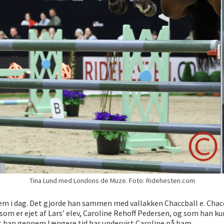
Tina Lund med Londons de Muze. Foto: Ridehesten.com
hjem i dag. Det gjorde han sammen med vallakken Chaccball e. Cha
t, som er ejet af Lars’ elev, Caroline Rehoff Pedersen, og som han 
 at han gennem længere tid har undervist Caroline på ham.