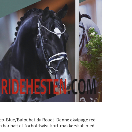
cco-Blue/Baloubet du Rouet. Denne ekvipage red
kun har haft et forholdsvist kort makkerskab med.