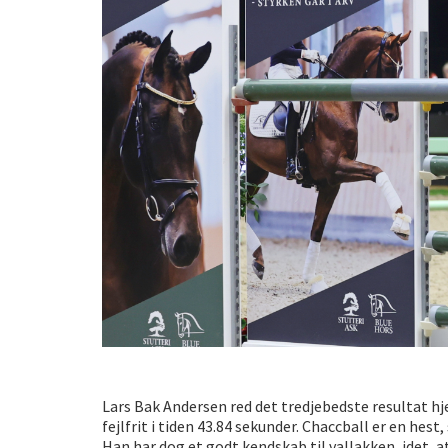
Lars Bak Andersen red det tredjebedste resultat 
fejlfrit i tiden 43.84 sekunder. Chaccball er en hes
Han har dog et godt kendskab til vallakken, idet,