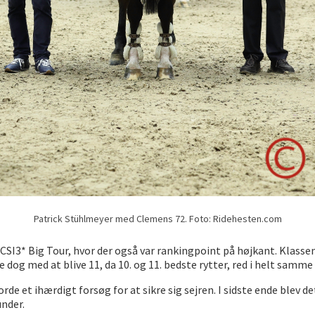
Patrick Stühlmeyer med Clemens 72. Foto: Ridehesten.com
 CSI3* Big Tour, hvor der også var rankingpoint på højkant. Klasse
 dog med at blive 11, da 10. og 11. bedste rytter, red i helt samme 
de et ihærdigt forsøg for at sikre sig sejren. I sidste ende blev
under.