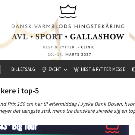
BILLETSALG
EVENT
HEST & RYTTER MESSE
skere i top-5
d Prix 150 cm her til eftermiddag i Jyske Bank Boxen, hvor 1
eyer det længste strå, mens tre danskere sikrede sig en to