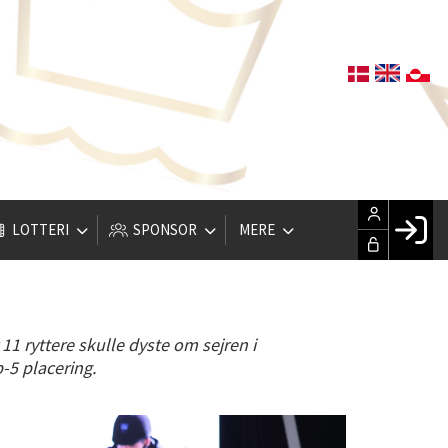
LOTTERI
SPONSOR
MERE
Fac
Hus
1 ryttere skulle dyste om sejren i
Gle
p-5 placering.
Opre
LOG IND